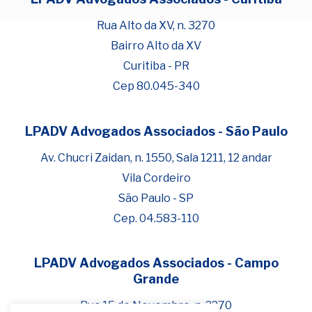
Rua Alto da XV, n. 3270
Bairro Alto da XV
Curitiba - PR
Cep 80.045-340
LPADV Advogados Associados - São Paulo
Fale com Henrique Lima
Cadastre-se para começar uma
Av. Chucri Zaidan, n. 1550, Sala 1211, 12 andar
conversa no WhatsApp
Vila Cordeiro
São Paulo - SP
Cep. 04.583-110
LPADV Advogados Associados - Campo
Grande
Rua 15 de Novembro, n. 2270