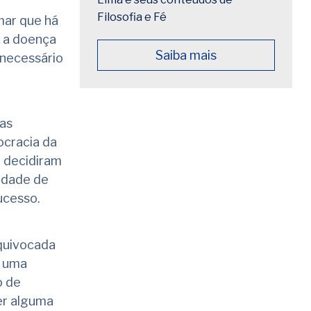
Filosofia e Fé
mar que há
e a doença
Saiba mais
 necessário
oas
ocracia da
á decidiram
idade de
ucesso.
equivocada
é uma
o de
er alguma