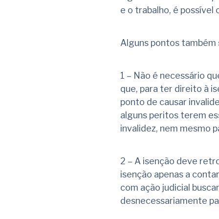
e o trabalho, é possível
Alguns pontos também s
1 – Não é necessário qu
que, para ter direito à 
ponto de causar invalide
alguns peritos terem ess
invalidez, nem mesmo pa
2 – A isenção deve retr
isenção apenas a contar
com ação judicial busc
desnecessariamente pag