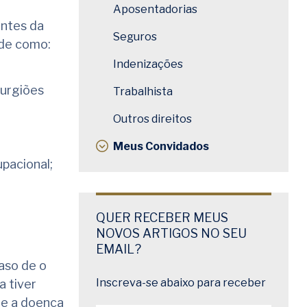
Aposentadorias
entes da
Seguros
úde como:
Indenizações
rurgiões
Trabalhista
Outros direitos
Meus Convidados
upacional;
QUER RECEBER MEUS
NOVOS ARTIGOS NO SEU
EMAIL?
aso de o
Inscreva-se abaixo para receber
a tiver
re a doença