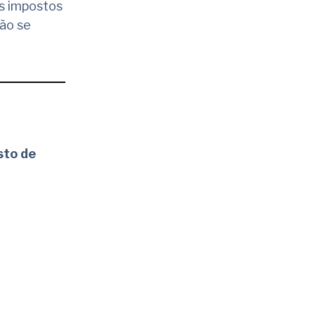
os impostos
ão se
sto de