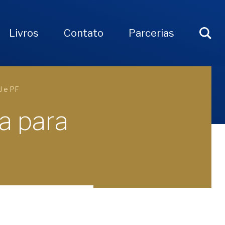
Livros
Contato
Parcerias
J e PF
a para