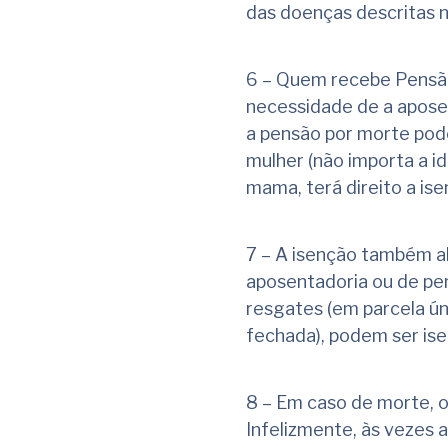
das doenças descritas na
6 – Quem recebe Pensão
necessidade de a aposen
a pensão por morte pode
mulher (não importa a i
mama, terá direito a is
7 – A isenção também al
aposentadoria ou de pe
resgates (em parcela ún
fechada), podem ser ise
8 – Em caso de morte, 
Infelizmente, às vezes