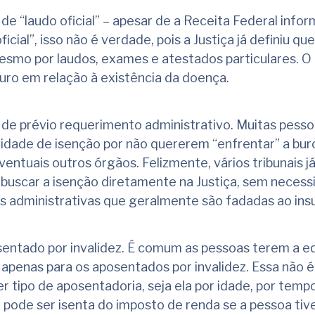
de “laudo oficial” – apesar de a Receita Federal infor
icial”, isso não é verdade, pois a Justiça já definiu qu
esmo por laudos, exames e atestados particulares. O
guro em relação à existência da doença.
de prévio requerimento administrativo. Muitas pess
idade de isenção por não quererem “enfrentar” a bur
entuais outros órgãos. Felizmente, vários tribunais j
buscar a isenção diretamente na Justiça, sem necess
s administrativas que geralmente são fadadas ao ins
sentado por invalidez. É comum as pessoas terem a 
é apenas para os aposentados por invalidez. Essa não 
er tipo de aposentadoria, seja ela por idade, por temp
l pode ser isenta do imposto de renda se a pessoa tiv