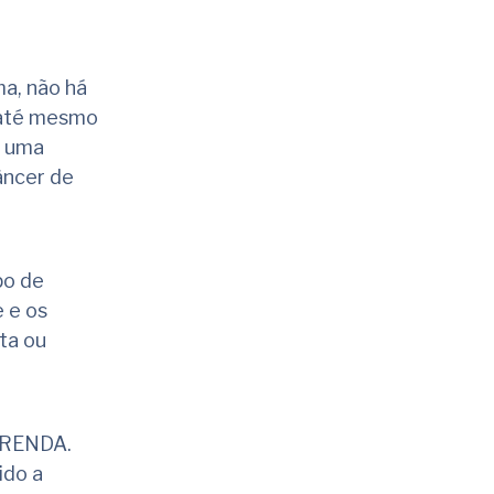
a, não há
e até mesmo
, uma
âncer de
po de
 e os
ta ou
E RENDA.
ido a