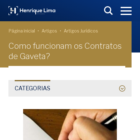
Página inicial
Artigos
Artigos Jurídicos
Como funcionam os Contratos
de Gaveta?
CATEGORIAS