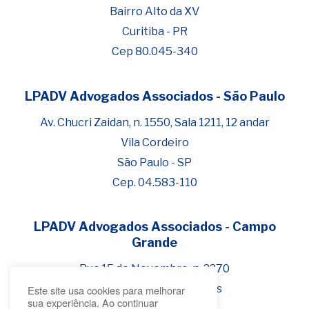
Bairro Alto da XV
Curitiba - PR
Cep 80.045-340
LPADV Advogados Associados - São Paulo
Fale com Henrique Lima
Cadastre-se para começar uma
Av. Chucri Zaidan, n. 1550, Sala 1211, 12 andar
conversa no WhatsApp
Vila Cordeiro
São Paulo - SP
Cep. 04.583-110
LPADV Advogados Associados - Campo
Grande
Rua 15 de Novembro, n. 2270
Bairro Jardim dos Estados
Este site usa cookies para melhorar
sua experiência. Ao continuar
Campo Grande - MS