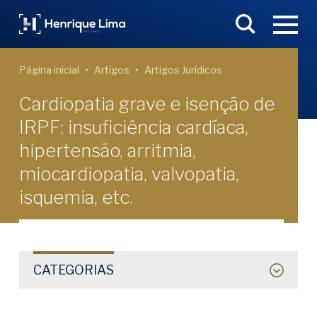
Página inicial
Artigos
Artigos Jurídicos
Cardiopatia grave e isenção de
IRPF: insuficiência cardíaca,
hipertensão, arritmia,
miocardiopatia, valvopatia,
isquemia, etc.
CATEGORIAS