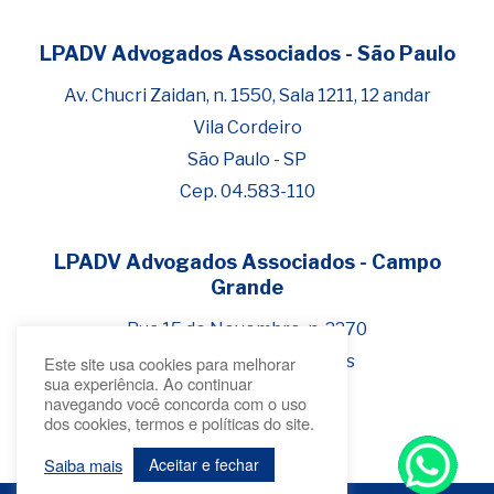
LPADV Advogados Associados - São Paulo
Fale com Henrique Lima
Cadastre-se para começar uma
Av. Chucri Zaidan, n. 1550, Sala 1211, 12 andar
conversa no WhatsApp
Vila Cordeiro
São Paulo - SP
Cep. 04.583-110
LPADV Advogados Associados - Campo
Grande
Rua 15 de Novembro, n. 2270
Bairro Jardim dos Estados
Este site usa cookies para melhorar
sua experiência. Ao continuar
Campo Grande - MS
navegando você concorda com o uso
dos cookies, termos e políticas do site.
Cep 79.020-300
Saiba mais
Aceitar e fechar