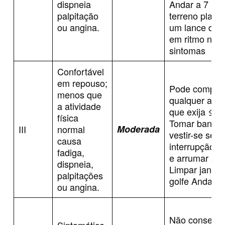
dispneia
Andar a 7 km
palpitação
terreno plano
ou angina.
um lance de 
em ritmo nor
sintomas
Confortável
em repouso;
Pode complet
menos que
qualquer ativ
a atividade
que exija ≤ 2
física
Tomar banho
III
normal
Moderada
vestir-se sem
causa
interrupçãoDe
fadiga,
e arrumar a 
dispneia,
Limpar janela
palpitações
golfe Andar 4
ou angina.
Não consegu
Sintomático