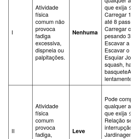
Atividade
que exija ≤ 7
física
Carregar 11 k
comum não
até 8 passos
provoca
Carregar obje
I
Nenhuma
fadiga
pesando 36 k
excessiva,
Escavar a ne
dispneia ou
Escavar o sol
palpitações.
Esquiar Jogar
squash, handb
basqueteAnda
lentamente a
Pode complet
Atividade
qualquer ativ
física
que exija ≤ 5
comum
Relação sexu
provoca
interrupção
II
Leve
fadiga,
Jardinagem P