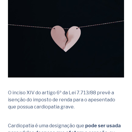
O inciso XIV do artigo 6º da Lei 7.713/88 prevê a
isenção do imposto de renda para o apesentado
que possua cardiopatia grave.
Cardiopatia é uma designação que
pode ser usada