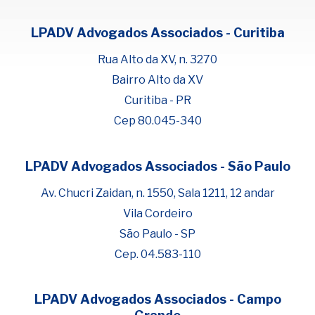
LPADV Advogados Associados - Curitiba
Rua Alto da XV, n. 3270
Bairro Alto da XV
Curitiba - PR
Cep 80.045-340
LPADV Advogados Associados - São Paulo
Fale com Henrique Lima
Cadastre-se para começar uma
Av. Chucri Zaidan, n. 1550, Sala 1211, 12 andar
conversa no WhatsApp
Vila Cordeiro
São Paulo - SP
Cep. 04.583-110
LPADV Advogados Associados - Campo