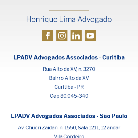
Henrique Lima Advogado
LPADV Advogados Associados - Curitiba
Rua Alto da XV, n. 3270
Bairro Alto da XV
Curitiba - PR
Cep 80.045-340
LPADV Advogados Associados - São Paulo
Fale com Henrique Lima
Cadastre-se para começar uma
Av. Chucri Zaidan, n. 1550, Sala 1211, 12 andar
conversa no WhatsApp
Vila Cordeiro