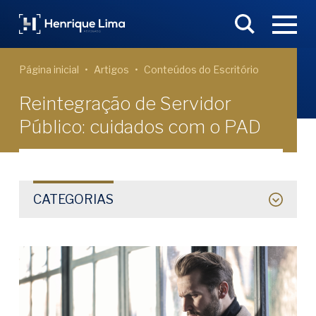
Página inicial
Artigos
Conteúdos do Escritório
Reintegração de Servidor
Público: cuidados com o PAD
CATEGORIAS