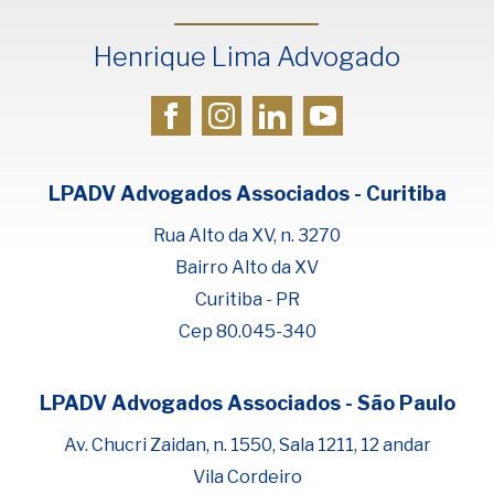
Henrique Lima Advogado
LPADV Advogados Associados - Curitiba
Rua Alto da XV, n. 3270
Bairro Alto da XV
Curitiba - PR
Cep 80.045-340
LPADV Advogados Associados - São Paulo
Fale com Henrique Lima
Cadastre-se para começar uma
Av. Chucri Zaidan, n. 1550, Sala 1211, 12 andar
conversa no WhatsApp
Vila Cordeiro