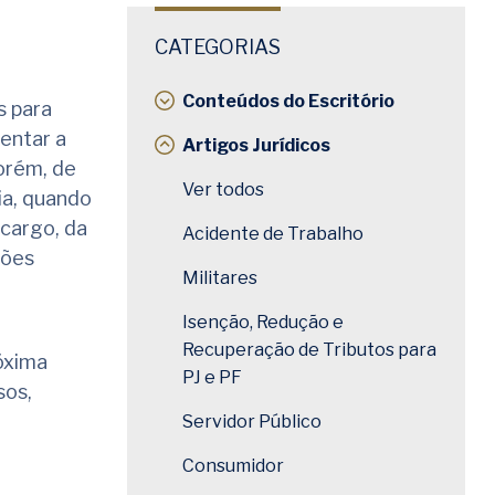
CATEGORIAS
Conteúdos do Escritório
 para
entar a
Artigos Jurídicos
orém, de
Ver todos
ia, quando
cargo, da
Acidente de Trabalho
sões
Militares
Isenção, Redução e
Recuperação de Tributos para
róxima
PJ e PF
sos,
Servidor Público
Consumidor