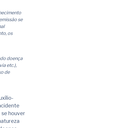
nhecimento
demissão se
nal
to, os
indo doença
a etc.),
xo de
xílio-
 acidente
e se houver
natureza