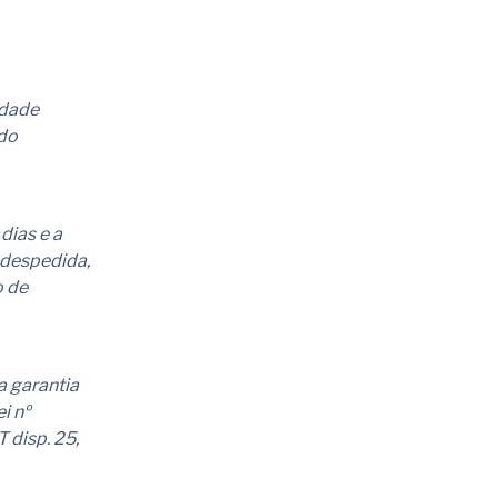
idade
do
dias e a
 despedida,
o de
a garantia
i nº
 disp. 25,