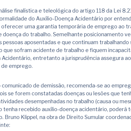
ise finalística e teleológica do artigo 118 da Lei 8.2
ormalidade do Auxílio-Doença Acidentário por entend
é oferecer uma garantia temporária de emprego ao t
e doença do trabalho. Semelhante posicionamento ver
das pessoas aposentadas e que continuam trabalhando
 que sofram acidente de trabalho e fiquem incapacit
 Acidentário, entretanto a jurisprudência assegura 
ia de emprego.
o comunicado de demissão, recomenda-se ao empreg
pois se forem constatadas doenças ou lesões que te
atividades desempenhadas no trabalho (causa ou me
 tenha recebido auxílio-doença acidentário, poderá te
o. Bruno Klippel, na obra de Direito Sumular coordena
inte: