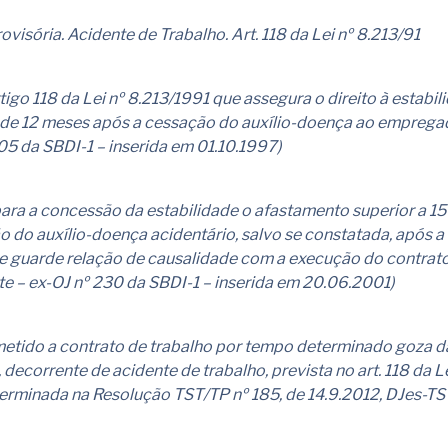
ovisória. Acidente de Trabalho. Art. 118 da Lei nº 8.213/91
rtigo 118 da Lei nº 8.213/1991 que assegura o direito à estabil
o de 12 meses após a cessação do auxílio-doença ao emprega
05 da SBDI-1 – inserida em 01.10.1997)
ara a concessão da estabilidade o afastamento superior a 15 
do auxílio-doença acidentário, salvo se constatada, após a
e guarde relação de causalidade com a execução do contrat
te – ex-OJ nº 230 da SBDI-1 – inserida em 20.06.2001)
etido a contrato de trabalho por tempo determinado goza d
decorrente de acidente de trabalho, prevista no art. 118 da Le
erminada na Resolução TST/TP nº 185, de 14.9.2012, DJes-TST