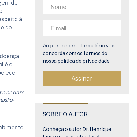
agem do
o
espeito à
ão do
Ao preencher o formulário você
concorda com os termos de
 doença
nossa
política de privacidade
l é o
belece:
imo de doze
uxílio-
SOBRE O AUTOR
cebimento
Conheça o autor Dr. Henrique
Lima e seus conteúdos de