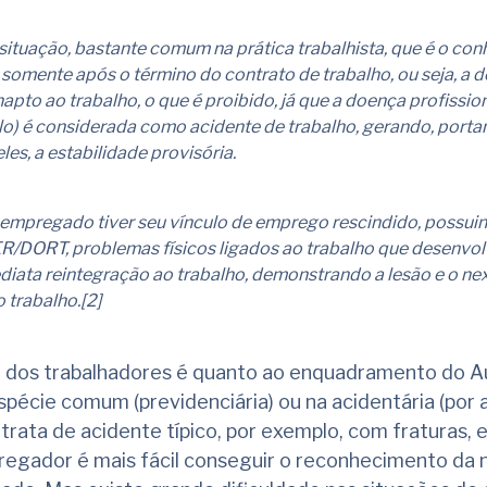
situação, bastante comum na prática trabalhista, que é o co
 somente após o término do contrato de trabalho, ou seja, a 
pto ao trabalho, o que é proibido, já que a doença profissio
) é considerada como acidente de trabalho, gerando, portan
les, a estabilidade provisória.
 empregado tiver seu vínculo de emprego rescindido, possu
ER/DORT, problemas físicos ligados ao trabalho que desenvolvi
ediata reintegração ao trabalho, demonstrando a lesão e o ne
 trabalho.[2]
dos trabalhadores é quanto ao enquadramento do Au
espécie comum (previdenciária) ou na acidentária (por
trata de acidente típico, por exemplo, com fraturas, 
regador é mais fácil conseguir o reconhecimento da 