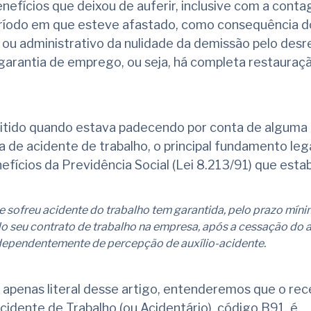
nefícios que deixou de auferir, inclusive com a cont
ríodo em que esteve afastado, como consequência d
 ou administrativo da nulidade da demissão pelo desr
garantia de emprego, ou seja, há completa restauraç
itido quando estava padecendo por conta de alguma
 de acidente de trabalho, o principal fundamento lega
efícios da Previdência Social (Lei 8.213/91) que esta
ue sofreu acidente do trabalho tem garantida, pelo prazo mín
 seu contrato de trabalho na empresa, após a cessação do a
ndependentemente de percepção de auxílio-acidente.
 apenas literal desse artigo, entenderemos que o re
cidente de Trabalho (ou Acidentário), código B91, é