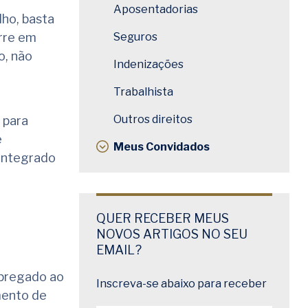
Aposentadorias
lho, basta
orre em
Seguros
o, não
Indenizações
Trabalhista
Outros direitos
 para
e
Meus Convidados
eintegrado
QUER RECEBER MEUS
NOVOS ARTIGOS NO SEU
EMAIL?
mpregado ao
Inscreva-se abaixo para receber
mento de