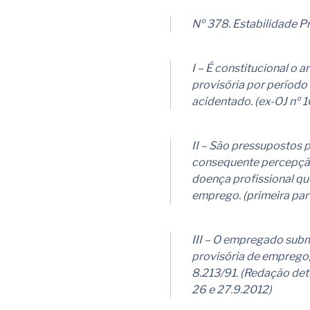
Nº 378. Estabilidade Pr
I – É constitucional o a
provisória por períod
acidentado. (ex-OJ nº 1
II – São pressupostos p
consequente percepção 
doença profissional qu
emprego. (primeira par
III – O empregado subm
provisória de emprego, 
8.213/91. (Redação det
26 e 27.9.2012)