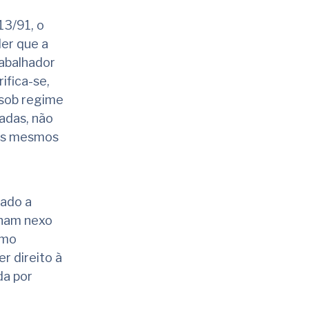
13/91, o
er que a
rabalhador
ifica-se,
 sob regime
adas, não
aos mesmos
ado a
nham nexo
smo
r direito à
da por