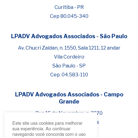
Curitiba - PR
Cep 80.045-340
LPADV Advogados Associados - São Paulo
Fale com Henrique Lima
Cadastre-se para começar uma
Av. Chucri Zaidan, n. 1550, Sala 1211, 12 andar
conversa no WhatsApp
Vila Cordeiro
São Paulo - SP
Cep. 04.583-110
LPADV Advogados Associados - Campo
Grande
Rua 15 de Novembro, n. 2270
Bairro Jardim dos Estados
Este site usa cookies para melhorar
sua experiência. Ao continuar
Campo Grande - MS
navegando você concorda com o uso