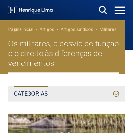
Página inicial
Artigos
Artigos Jurídicos
Militares
Os militares, o desvio de função
e o direito às diferenças de
vencimentos
CATEGORIAS