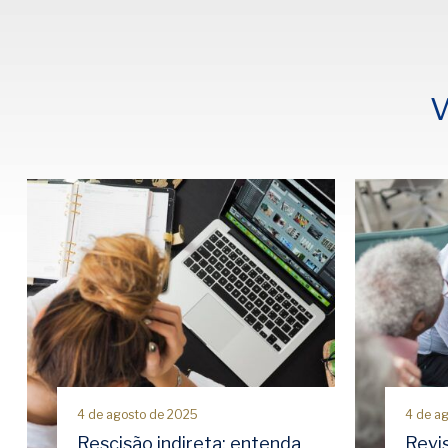
V
4 de agosto de 2025
4 de a
Rescisão indireta: entenda
Revi