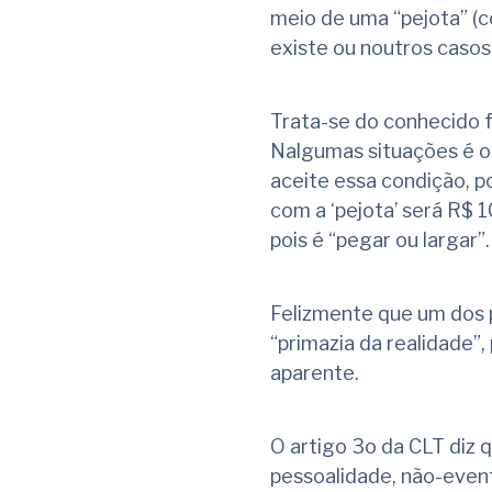
meio de uma “pejota” (c
existe ou noutros casos
Trata-se do conhecido 
Nalgumas situações é o
aceite essa condição, p
com a ‘pejota’ será R$ 
pois é “pegar ou largar”
Felizmente que um dos pr
“primazia da realidade”
aparente.
O artigo 3o da CLT diz 
pessoalidade, não-event