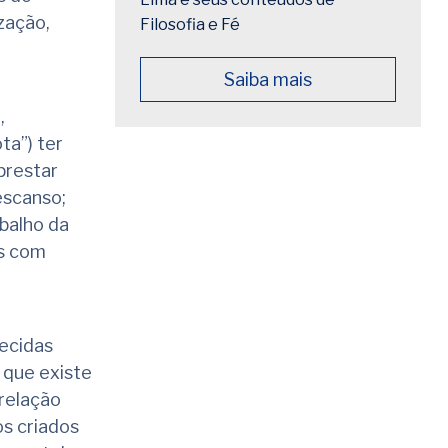
zação,
Filosofia e Fé
Saiba mais
,
ta”) ter
prestar
escanso;
balho da
as com
recidas
 que existe
relação
os criados