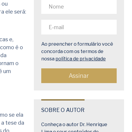
s ou
a ele será:
cas e,
Ao preencher o formulário você
 como é o
concorda com os termos de
 da
nossa
política de privacidade
tornam o
 é um
SOBRE O AUTOR
omo se ela
 a tese da
Conheça o autor Dr. Henrique
s do
Lima e seus conteúdos de