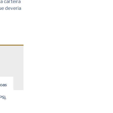
a carteira
ue deveria
soas
PS),