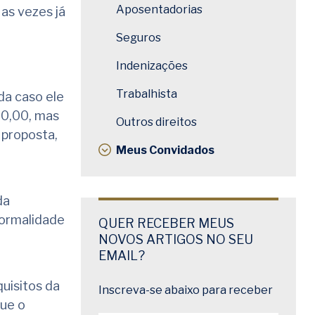
Aposentadorias
as vezes já
Seguros
Indenizações
Trabalhista
da caso ele
00,00, mas
Outros direitos
 proposta,
Meus Convidados
da
formalidade
QUER RECEBER MEUS
NOVOS ARTIGOS NO SEU
EMAIL?
uisitos da
Inscreva-se abaixo para receber
que o