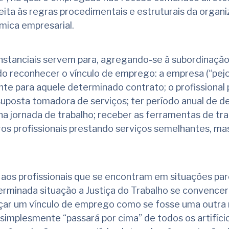
ita às regras procedimentais e estruturais da organi
âmica empresarial.
nstanciais servem para, agregando-se à subordinação
ado reconhecer o vínculo de emprego: a empresa (“pejo
nte para aquele determinado contrato; o profissional 
suposta tomadora de serviços; ter período anual de d
a jornada de trabalho; receber as ferramentas de tra
tros profissionais prestando serviços semelhantes, m
o aos profissionais que se encontram em situações pa
rminada situação a Justiça do Trabalho se convencer
rçar um vínculo de emprego como se fosse uma outra 
 simplesmente “passará por cima” de todos os artifíci