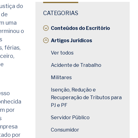
ustiça do
CATEGORIAS
 de
om uma
Conteúdos do Escritório
erminou o
s
Artigos Jurídicos
 férias,
Ver todos
ceiro,
 e
Acidente de Trabalho
Militares
Isenção, Redução e
esso
Recuperação de Tributos para
onhecida
PJ e PF
ém por
Servidor Público
s
empresa
Consumidor
tado por