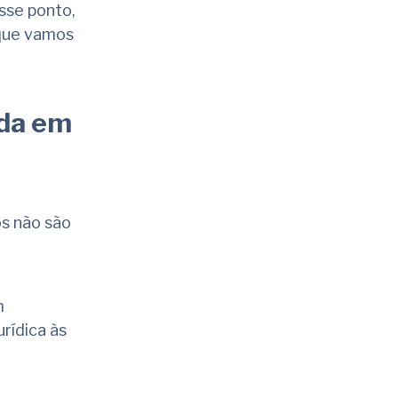
sse ponto,
 que vamos
ada em
os não são
m
rídica às