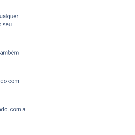
ualquer
o seu
o também
ndo com
ado, com a