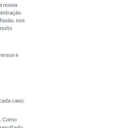
a nossa
nistração
fissão, nos
muito
versos e
cada caso;
o. Como
 resultado