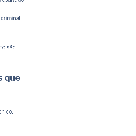
criminal,
ito são
s que
nico.