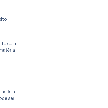
ito;
eito com
 matéria
o
uando a
pode ser