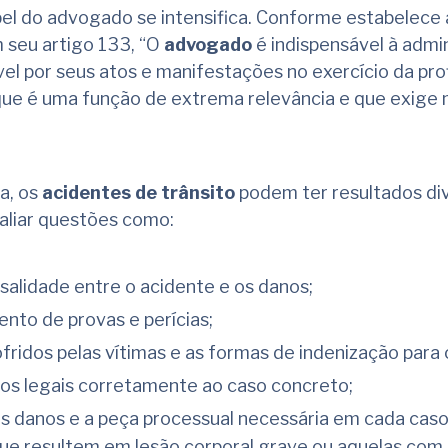
el do advogado se intensifica. Conforme estabelece 
 seu artigo 133, “O
advogado
é indispensável à admi
ável por seus atos e manifestações no exercício da pro
e que é uma função de extrema relevância e que exige 
a, os
acidentes de trânsito
podem ter resultados di
aliar questões como:
salidade entre o acidente e os danos;
nto de provas e perícias;
fridos pelas vítimas e as formas de indenização para 
os legais corretamente ao caso concreto;
os danos e a peça processual necessária em cada cas
ue resultem em lesão corporal grave ou aquelas com