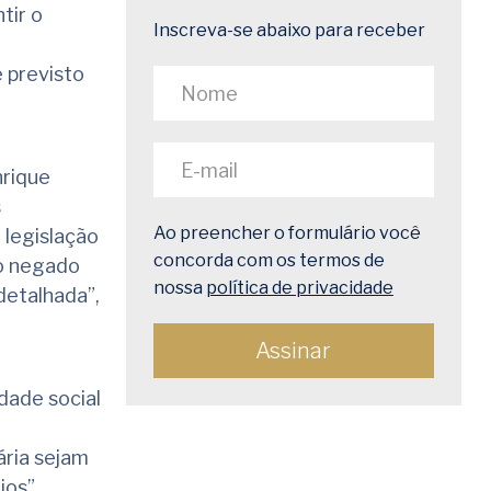
tir o
Inscreva-se abaixo para receber
 previsto
nrique
s
Ao preencher o formulário você
 legislação
concorda com os termos de
o negado
nossa
política de privacidade
detalhada”,
dade social
ária sejam
ios”,