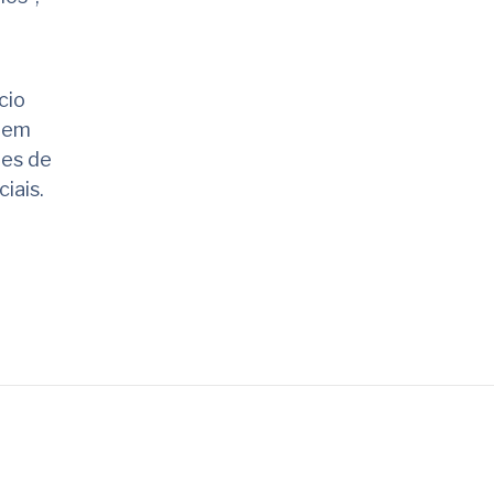
cio
o em
ões de
iais.
rtilhar