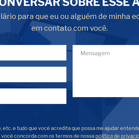
ONVERSAR SOBRE ESSE 
ário para que eu ou alguém de minha e
em contato com você.
, etc. e tudo que você acredita que possa me ajudar entend
o você concorda com os termos de nossa
política de privaci