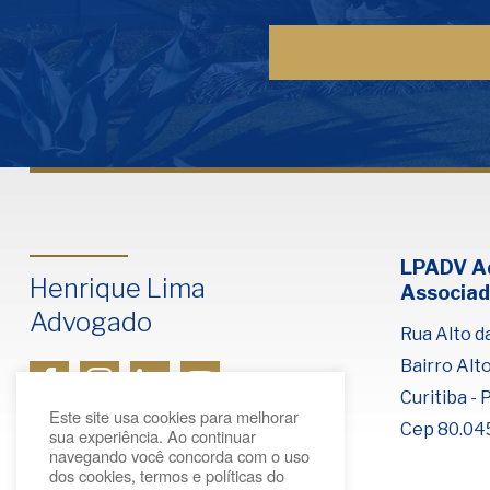
LPADV A
Henrique Lima
Associad
Advogado
Rua Alto da
Bairro Alt
Curitiba - 
Este site usa cookies para melhorar
Cep 80.04
sua experiência. Ao continuar
navegando você concorda com o uso
dos cookies, termos e políticas do