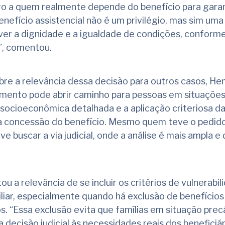
o a quem realmente depende do benefício para garan
enefício assistencial não é um privilégio, mas sim uma
er a dignidade e a igualdade de condições, conforme
”, comentou.
re a relevância dessa decisão para outros casos, He
mento pode abrir caminho para pessoas em situaçõe
 socioeconômica detalhada e a aplicação criteriosa da
a concessão do benefício. Mesmo quem teve o pedid
 buscar a via judicial, onde a análise é mais ampla e 
a relevância de se incluir os critérios de vulnerabili
iliar, especialmente quando há exclusão de benefícios
os. “Essa exclusão evita que famílias em situação prec
a decisão judicial às necessidades reais dos beneficiár