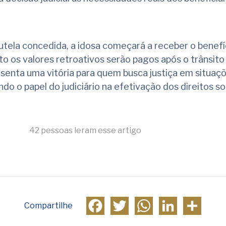
tela concedida, a idosa começará a receber o benefí
o os valores retroativos serão pagos após o trânsit
esenta uma vitória para quem busca justiça em situaç
ndo o papel do judiciário na efetivação dos direitos soc
42 pessoas leram esse artigo
Facebook
Twitter
WhatsApp
LinkedIn
Compa
Compartilhe