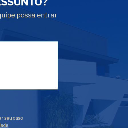
ASSUNTO?
quipe possa entrar
er seu caso
dade