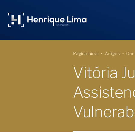
Página inicial
Artigos
Cont
Vitória J
Assisten
Vulnerab