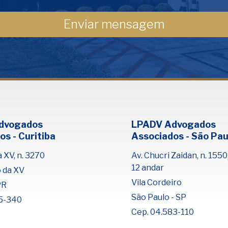
dvogados
LPADV Advogados
os - Curitiba
Associados - São Pau
 XV, n. 3270
Av. Chucri Zaidan, n. 1550,
12 andar
o da XV
Vila Cordeiro
PR
São Paulo - SP
5-340
Cep. 04.583-110