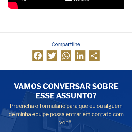
Compartilhe
Facebook
Twitter
WhatsApp
LinkedIn
Compartilhar
VAMOS CONVERSAR SOBRE
ESSE ASSUNTO?
Preencha o formulário para que eu ou alguém
de minha equipe possa entrar em contato com
você.