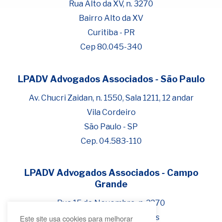
Rua Alto da XV, n. 3270
Bairro Alto da XV
Curitiba - PR
Cep 80.045-340
LPADV Advogados Associados - São Paulo
Fale com Henrique Lima
Cadastre-se para começar uma
Av. Chucri Zaidan, n. 1550, Sala 1211, 12 andar
conversa no WhatsApp
Vila Cordeiro
São Paulo - SP
Cep. 04.583-110
LPADV Advogados Associados - Campo
Grande
Rua 15 de Novembro, n. 2270
Bairro Jardim dos Estados
Este site usa cookies para melhorar