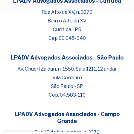
LPADV Advogados Associados - Curitiba
Rua Alto da XV, n. 3270
Bairro Alto da XV
Curitiba - PR
Cep 80.045-340
LPADV Advogados Associados - São Paulo
Fale com Henrique Lima
Cadastre-se para começar uma
Av. Chucri Zaidan, n. 1550, Sala 1211, 12 andar
conversa no WhatsApp
Vila Cordeiro
São Paulo - SP
Cep. 04.583-110
LPADV Advogados Associados - Campo
Grande
Rua 15 de Novembro, n. 2270