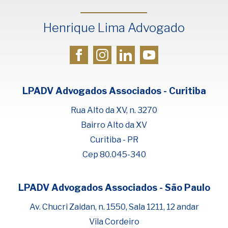
Henrique Lima Advogado
LPADV Advogados Associados - Curitiba
Rua Alto da XV, n. 3270
Bairro Alto da XV
Curitiba - PR
Cep 80.045-340
LPADV Advogados Associados - São Paulo
Fale com Henrique Lima
Cadastre-se para começar uma
Av. Chucri Zaidan, n. 1550, Sala 1211, 12 andar
conversa no WhatsApp
Vila Cordeiro