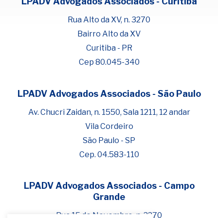
LPADV Advogados Associados - Curitiba
Rua Alto da XV, n. 3270
Bairro Alto da XV
Curitiba - PR
Cep 80.045-340
LPADV Advogados Associados - São Paulo
Fale com Henrique Lima
Cadastre-se para começar uma
Av. Chucri Zaidan, n. 1550, Sala 1211, 12 andar
conversa no WhatsApp
Vila Cordeiro
São Paulo - SP
Cep. 04.583-110
LPADV Advogados Associados - Campo
Grande
Rua 15 de Novembro, n. 2270