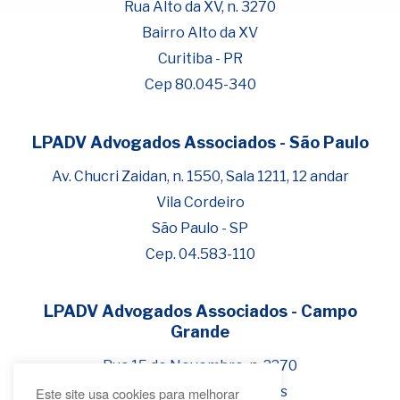
Rua Alto da XV, n. 3270
Bairro Alto da XV
Curitiba - PR
Cep 80.045-340
LPADV Advogados Associados - São Paulo
Fale com Henrique Lima
Cadastre-se para começar uma
Av. Chucri Zaidan, n. 1550, Sala 1211, 12 andar
conversa no WhatsApp
Vila Cordeiro
São Paulo - SP
Cep. 04.583-110
LPADV Advogados Associados - Campo
Grande
Rua 15 de Novembro, n. 2270
Bairro Jardim dos Estados
Este site usa cookies para melhorar