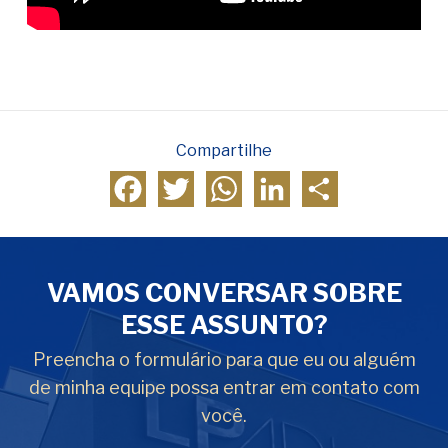
Compartilhe
Facebook
Twitter
WhatsApp
LinkedIn
Compartilhar
VAMOS CONVERSAR SOBRE
ESSE ASSUNTO?
Preencha o formulário para que eu ou alguém
de minha equipe possa entrar em contato com
você.