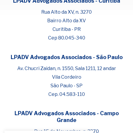
LPADV Advogados Associados - Curitiba
Rua Alto da XV, n. 3270
Bairro Alto da XV
Curitiba - PR
Cep 80.045-340
LPADV Advogados Associados - São Paulo
Fale com Henrique Lima
Cadastre-se para começar uma
Av. Chucri Zaidan, n. 1550, Sala 1211, 12 andar
conversa no WhatsApp
Vila Cordeiro
São Paulo - SP
Cep. 04.583-110
LPADV Advogados Associados - Campo
Grande
Rua 15 de Novembro, n. 2270