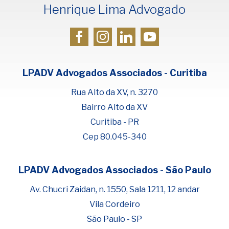
Henrique Lima Advogado
LPADV Advogados Associados - Curitiba
Rua Alto da XV, n. 3270
Bairro Alto da XV
Curitiba - PR
Cep 80.045-340
LPADV Advogados Associados - São Paulo
Fale com Henrique Lima
Cadastre-se para começar uma
Av. Chucri Zaidan, n. 1550, Sala 1211, 12 andar
conversa no WhatsApp
Vila Cordeiro
São Paulo - SP