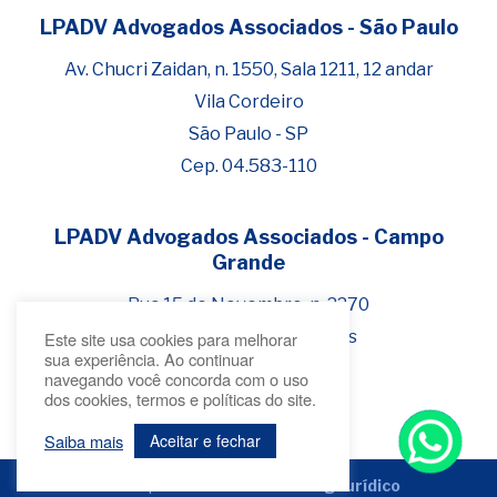
LPADV Advogados Associados - São Paulo
Fale com Henrique Lima
Cadastre-se para começar uma
Av. Chucri Zaidan, n. 1550, Sala 1211, 12 andar
conversa no WhatsApp
Vila Cordeiro
São Paulo - SP
Cep. 04.583-110
LPADV Advogados Associados - Campo
Grande
Rua 15 de Novembro, n. 2270
Bairro Jardim dos Estados
Este site usa cookies para melhorar
sua experiência. Ao continuar
Campo Grande - MS
navegando você concorda com o uso
dos cookies, termos e políticas do site.
Cep 79.020-300
Saiba mais
Aceitar e fechar
Criado por
Bonafide
Marketing Jurídico