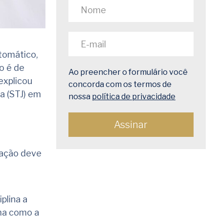
ntomático,
o é de
Ao preencher o formulário você
explicou
concorda com os termos de
a (STJ) em
nossa
política de privacidade
ração deve
plina a
rma como a