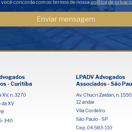
o você concorda com os termos de nossa
política de privaci
dvogados
LPADV Advogados
os - Curitiba
Associados - São Pau
 XV, n. 3270
Av. Chucri Zaidan, n. 1550,
12 andar
o da XV
Vila Cordeiro
PR
São Paulo - SP
5-340
Cep. 04.583-110