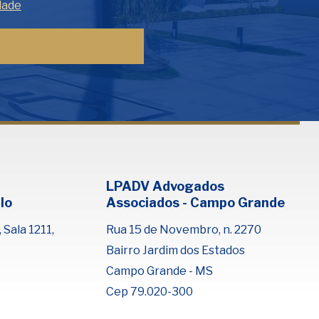
dade
Fale com Henrique Lima
Cadastre-se para começar uma
conversa no WhatsApp
LPADV Advogados
lo
Associados - Campo Grande
 Sala 1211,
Rua 15 de Novembro, n. 2270
Bairro Jardim dos Estados
Campo Grande - MS
Cep 79.020-300