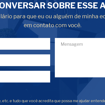
ONVERSAR SOBRE ESSE 
ário para que eu ou alguém de minha e
em contato com você.
, etc. e tudo que você acredita que possa me ajudar entend