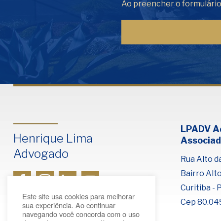
Ao preencher o formulári
LPADV A
Henrique Lima
Associad
Advogado
Rua Alto da
Bairro Alt
Curitiba - 
Este site usa cookies para melhorar
Cep 80.04
sua experiência. Ao continuar
navegando você concorda com o uso