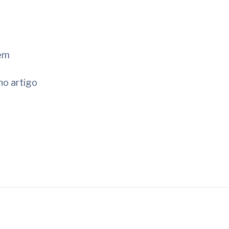
sem
no artigo
rtilhar