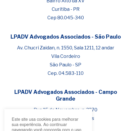
Bairro Alto da XV
Curitiba - PR
Cep 80.045-340
LPADV Advogados Associados - São Paulo
Fale com Henrique Lima
Cadastre-se para começar uma
Av. Chucri Zaidan, n. 1550, Sala 1211, 12 andar
conversa no WhatsApp
Vila Cordeiro
São Paulo - SP
Cep. 04.583-110
LPADV Advogados Associados - Campo
Grande
Rua 15 de Novembro, n. 2270
Bairro Jardim dos Estados
Este site usa cookies para melhorar
sua experiência. Ao continuar
Campo Grande - MS
navegando você concorda com o uso