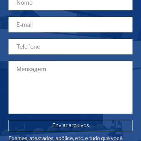
Enviar arquivos
Exames, atestados, apólice, etc. e tudo que você