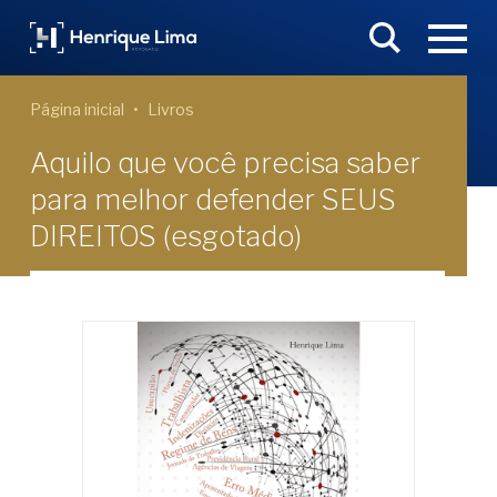
Página inicial
Livros
Aquilo que você precisa saber
para melhor defender SEUS
DIREITOS (esgotado)