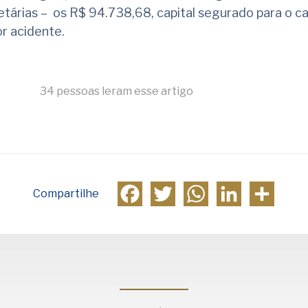
tárias – os R$ 94.738,68, capital segurado para o c
or acidente.
34 pessoas leram esse artigo
Facebook
Twitter
WhatsApp
LinkedIn
Compa
Compartilhe