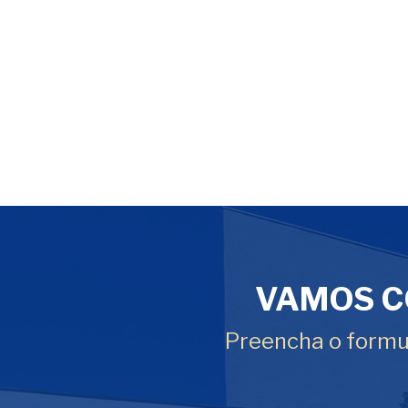
VAMOS C
Preencha o formul