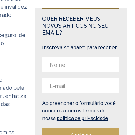
e invalidez
urado.
QUER RECEBER MEUS
NOVOS ARTIGOS NO SEU
EMAIL?
 seguro, de
no
Inscreva-se abaixo para receber
a
o
rmado pela
m, enfatiza
Ao preencher o formulário você
 das
concorda com os termos de
nossa
política de privacidade
com as