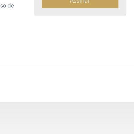
aso de
rtilhar