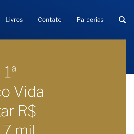
Livros
Contato
Parcerias
 1ª
co Vida
gar R$
,7 mil