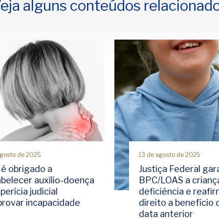
eja alguns conteúdos relacionad
agosto de 2025
13 de agosto de 2025
 é obrigado a
Justiça Federal gar
abelecer auxílio-doença
BPC/LOAS a crianç
perícia judicial
deficiência e reafi
rovar incapacidade
direito a benefício
data anterior