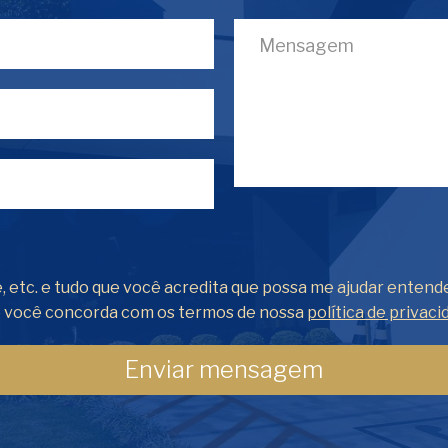
, etc. e tudo que você acredita que possa me ajudar entend
o você concorda com os termos de nossa
política de privaci