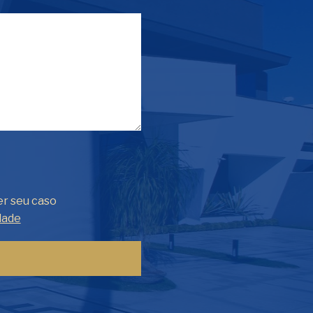
er seu caso
dade
Fale com Henrique Lima