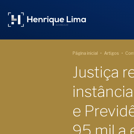
Página inicial
Artigos
Cont
Justiça 
instânci
e Previd
95 mil a 