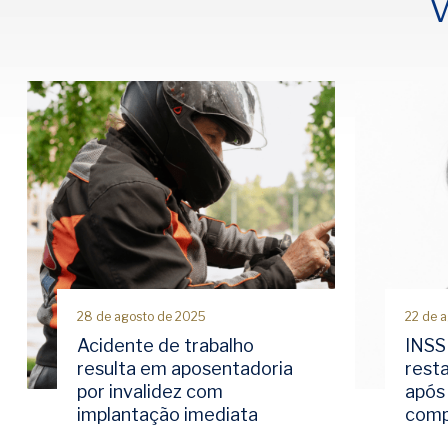
V
28 de agosto de 2025
22 de 
Acidente de trabalho
INSS
resulta em aposentadoria
rest
por invalidez com
após 
implantação imediata
comp