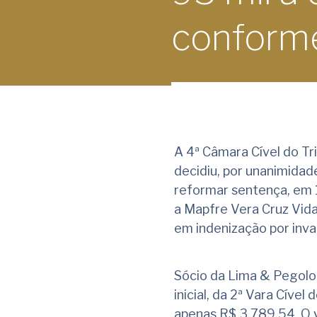
conform
A 4ª Câmara Cível do Tr
decidiu, por unanimida
reformar sentença, em 1
a Mapfre Vera Cruz Vida
em indenização por inva
Sócio da Lima & Pegolo
inicial, da 2ª Vara Cíve
apenas R$ 3.789,54. O v