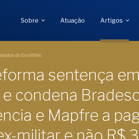
Sobre
Atuação
Artigos
eúdos do Escritório
reforma sentença em
a e condena Brades
ência e Mapfre a pa
ex-militar e não R$ 3