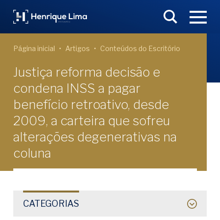
Página inicial
Artigos
Conteúdos do Escritório
Justiça reforma decisão e
condena INSS a pagar
benefício retroativo, desde
2009, a carteira que sofreu
alterações degenerativas na
coluna
CATEGORIAS