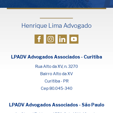
Henrique Lima Advogado
LPADV Advogados Associados - Curitiba
Rua Alto da XV, n. 3270
Bairro Alto da XV
Curitiba - PR
Cep 80.045-340
LPADV Advogados Associados - São Paulo
Fale com Henrique Lima
Cadastre-se para começar uma