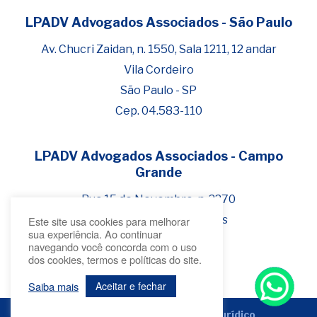
LPADV Advogados Associados - São Paulo
Fale com Henrique Lima
Cadastre-se para começar uma
Av. Chucri Zaidan, n. 1550, Sala 1211, 12 andar
conversa no WhatsApp
Vila Cordeiro
São Paulo - SP
Cep. 04.583-110
LPADV Advogados Associados - Campo
Grande
Rua 15 de Novembro, n. 2270
Bairro Jardim dos Estados
Este site usa cookies para melhorar
sua experiência. Ao continuar
Campo Grande - MS
navegando você concorda com o uso
dos cookies, termos e políticas do site.
Cep 79.020-300
Saiba mais
Aceitar e fechar
Criado por
Bonafide
Marketing Jurídico