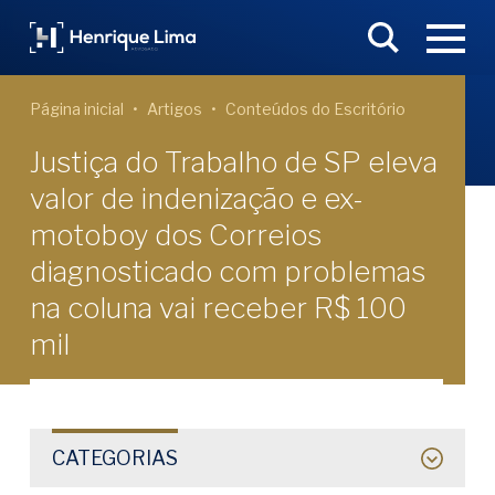
Página inicial
Artigos
Conteúdos do Escritório
Justiça do Trabalho de SP eleva
valor de indenização e ex-
motoboy dos Correios
diagnosticado com problemas
na coluna vai receber R$ 100
mil
CATEGORIAS