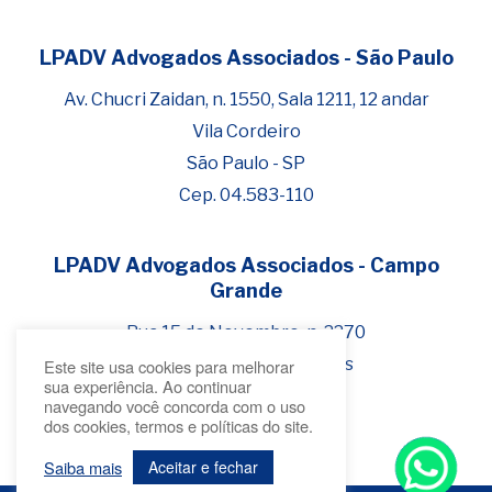
LPADV Advogados Associados - São Paulo
Fale com Henrique Lima
Cadastre-se para começar uma
Av. Chucri Zaidan, n. 1550, Sala 1211, 12 andar
conversa no WhatsApp
Vila Cordeiro
São Paulo - SP
Cep. 04.583-110
LPADV Advogados Associados - Campo
Grande
Rua 15 de Novembro, n. 2270
Bairro Jardim dos Estados
Este site usa cookies para melhorar
sua experiência. Ao continuar
Campo Grande - MS
navegando você concorda com o uso
dos cookies, termos e políticas do site.
Cep 79.020-300
Saiba mais
Aceitar e fechar