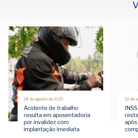
V
28 de agosto de 2025
22 de 
Acidente de trabalho
INSS
resulta em aposentadoria
rest
por invalidez com
após 
implantação imediata
comp