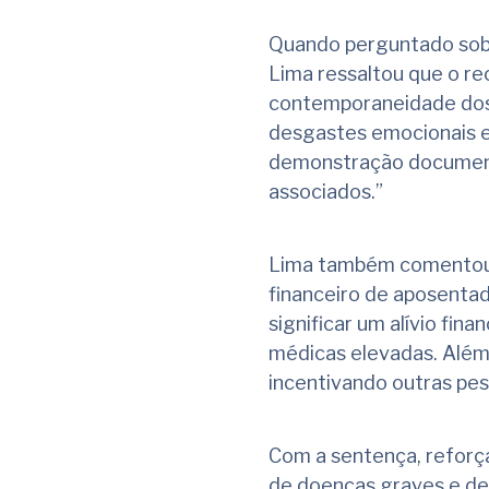
Quando perguntado sobr
Lima ressaltou que o re
contemporaneidade dos s
desgastes emocionais e 
demonstração documenta
associados.”
Lima também comentou 
financeiro de aposentad
significar um alívio fi
médicas elevadas. Além
incentivando outras pes
Com a sentença, reforç
de doenças graves e de 