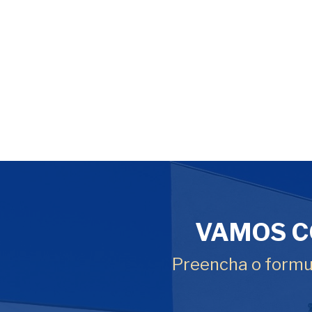
VAMOS C
Preencha o formul