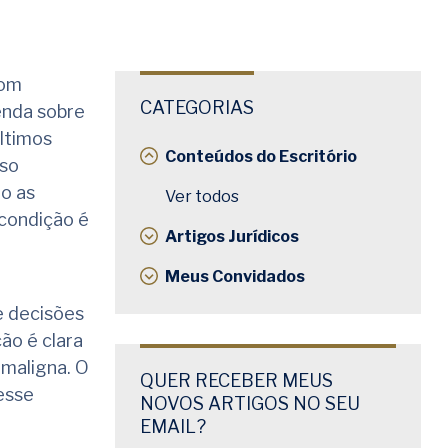
com
CATEGORIAS
enda sobre
ltimos
Conteúdos do Escritório
aso
o as
Ver todos
 condição é
Artigos Jurídicos
Meus Convidados
e decisões
ão é clara
 maligna. O
QUER RECEBER MEUS
esse
NOVOS ARTIGOS NO SEU
EMAIL?