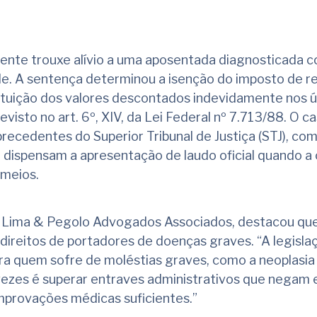
cente trouxe alívio a uma aposentada diagnosticada 
le. A sentença determinou a isenção do imposto de r
ituição dos valores descontados indevidamente nos ú
visto no art. 6º, XIV, da Lei Federal nº 7.713/88. O c
cedentes do Superior Tribunal de Justiça (STJ), com
dispensam a apresentação de laudo oficial quando a
meios.
a Lima & Pegolo Advogados Associados, destacou qu
ireitos de portadores de doenças graves. “A legislaç
ara quem sofre de moléstias graves, como a neoplasia
vezes é superar entraves administrativos que negam 
provações médicas suficientes.”