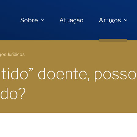
Sobre
Atuação
Artigos
gos Jurídicos
itido” doente, posso
ado?