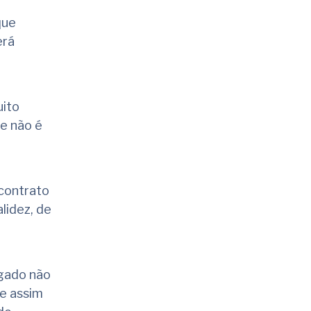
que
erá
uito
e não é
 contrato
lidez, de
egado não
ue assim