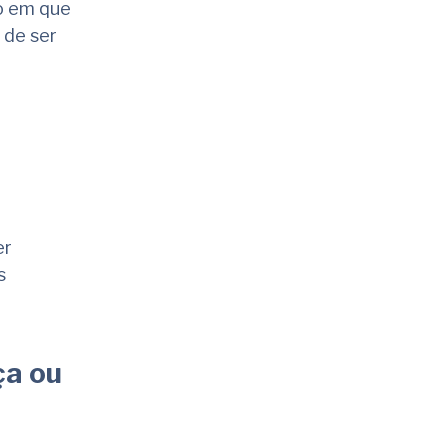
to em que
 de ser
er
s
ça ou