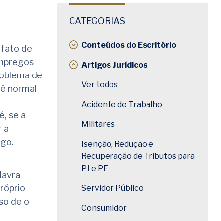
CATEGORIAS
Conteúdos do Escritório
 fato de
empregos
Artigos Jurídicos
roblema de
Ver todos
 é normal
Acidente de Trabalho
é, se a
Militares
r a
ego.
Isenção, Redução e
Recuperação de Tributos para
PJ e PF
lavra
róprio
Servidor Público
so de o
Consumidor