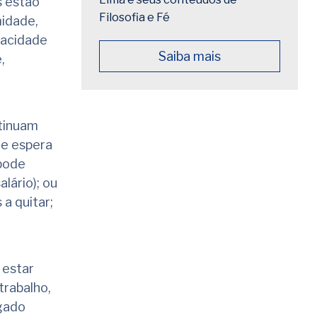
s estão
Filosofia e Fé
midade,
pacidade
Saiba mais
,
tinuam
de espera
 pode
lário); ou
a quitar;
 estar
trabalho,
egado