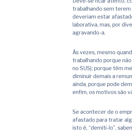
Deve-se ficar atento, 
trabalhando sem terem 
deveriam estar afastad
laborativa, mas, por div
agravando-a.
Às vezes, mesmo quand
trabalhando porque não
no SUS); porque têm med
diminuir demais a remune
ainda, porque pode demo
enfim, os motivos são vá
Se acontecer de o empr
afastado para tratar al
isto é, “demiti-lo”, sa