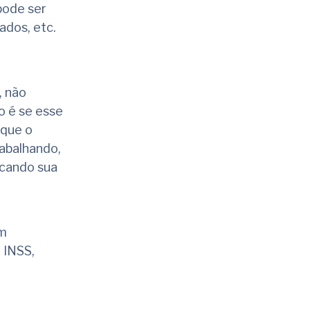
pode ser
ados, etc.
, não
o é se esse
 que o
abalhando,
icando sua
em
 INSS,