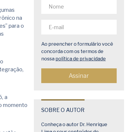
lgumas
rônico na
es” para o
ns
Ao preencher o formulário você
concorda com os termos de
nossa
política de privacidade
 o
ntegração,
, a
 no momento
SOBRE O AUTOR
Conheça o autor Dr. Henrique
Lima e seus conteúdos de