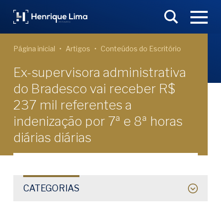
Página inicial
Artigos
Conteúdos do Escritório
Ex-supervisora administrativa
do Bradesco vai receber R$
237 mil referentes a
indenização por 7ª e 8ª horas
diárias diárias
CATEGORIAS