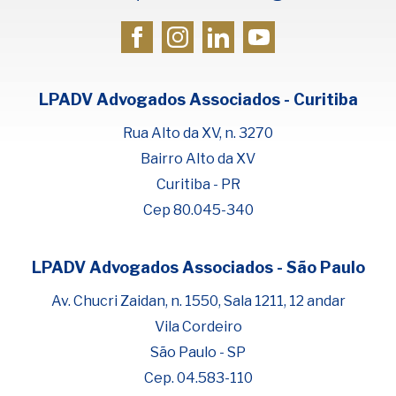
LPADV Advogados Associados - Curitiba
Rua Alto da XV, n. 3270
Bairro Alto da XV
Curitiba - PR
Cep 80.045-340
LPADV Advogados Associados - São Paulo
Fale com Henrique Lima
Cadastre-se para começar uma
Av. Chucri Zaidan, n. 1550, Sala 1211, 12 andar
conversa no WhatsApp
Vila Cordeiro
São Paulo - SP
Cep. 04.583-110