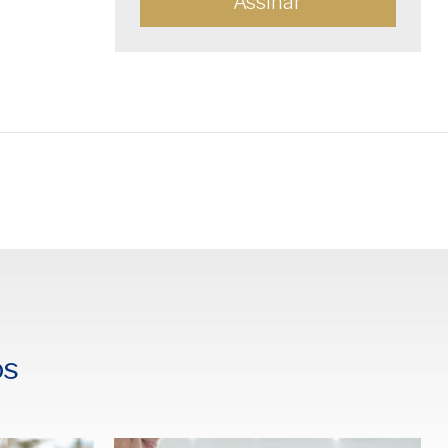
rtilhar
os