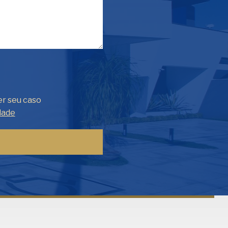
er seu caso
dade
Fale com Henrique Lima
Cadastre-se para começar uma
conversa no WhatsApp