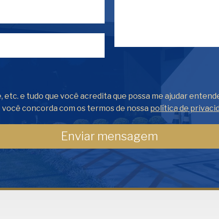
, etc. e tudo que você acredita que possa me ajudar entend
o você concorda com os termos de nossa
política de privaci