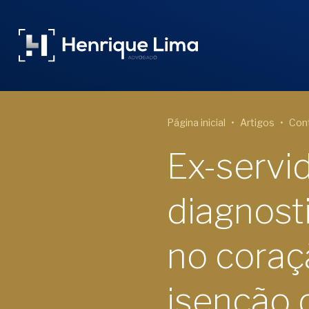
Página inicial
Artigos
Cont
Ex-servi
diagnost
no coraç
isenção 