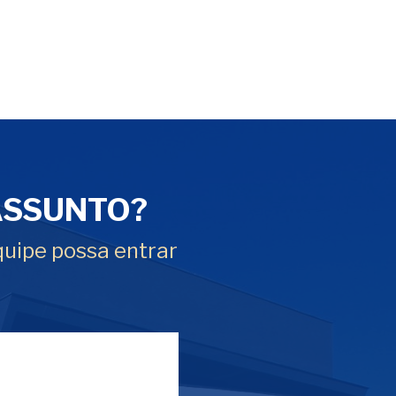
ASSUNTO?
quipe possa entrar