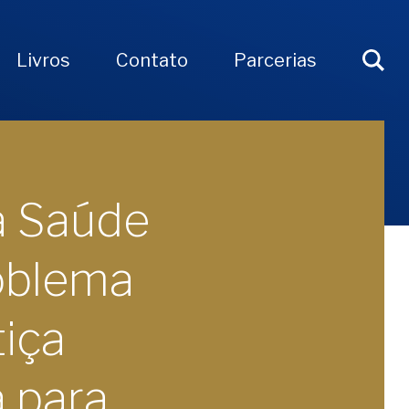
Livros
Contato
Parcerias
da Saúde
oblema
tiça
 para