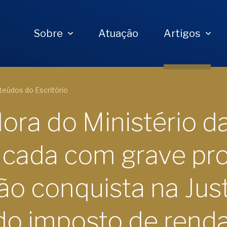
Sobre
Atuação
Artigos
eúdos do Escritório
dora do Ministério 
icada com grave pr
ão conquista na Jus
do imposto de renda