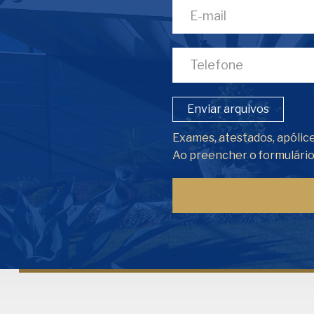
Enviar arquivos
Exames, atestados, apólice
Ao preencher o formulári