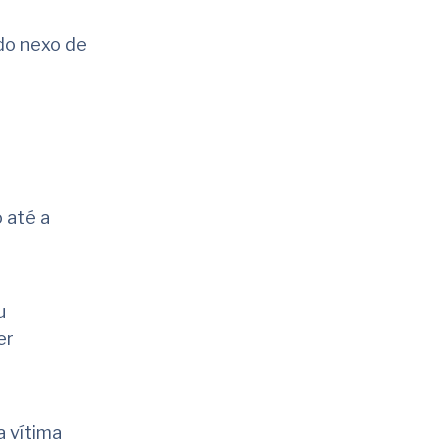
do nexo de
 até a
u
er
 vítima