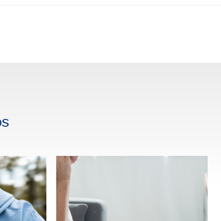
rtilhar
os