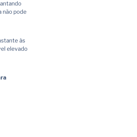
vantando
ma não pode
nstante às
vel elevado
ara