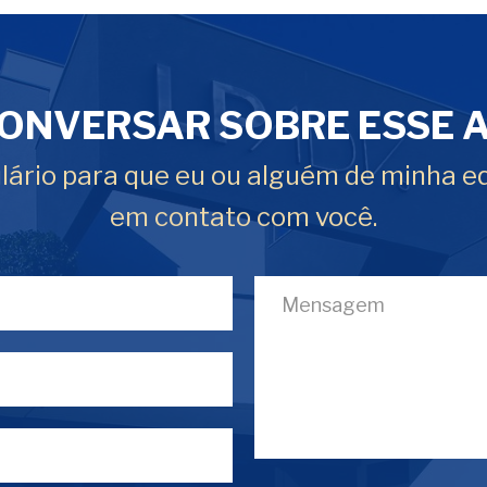
ONVERSAR SOBRE ESSE 
ário para que eu ou alguém de minha e
em contato com você.