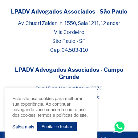
LPADV Advogados Associados - São Paulo
Fale com Henrique Lima
Cadastre-se para começar uma
Av. Chucri Zaidan, n. 1550, Sala 1211, 12 andar
conversa no WhatsApp
Vila Cordeiro
São Paulo - SP
Cep. 04.583-110
LPADV Advogados Associados - Campo
Grande
Rua 15 de Novembro, n. 2270
Bairro Jardim dos Estados
Este site usa cookies para melhorar
sua experiência. Ao continuar
Campo Grande - MS
navegando você concorda com o uso
dos cookies, termos e políticas do site.
Cep 79.020-300
Saiba mais
Aceitar e fechar