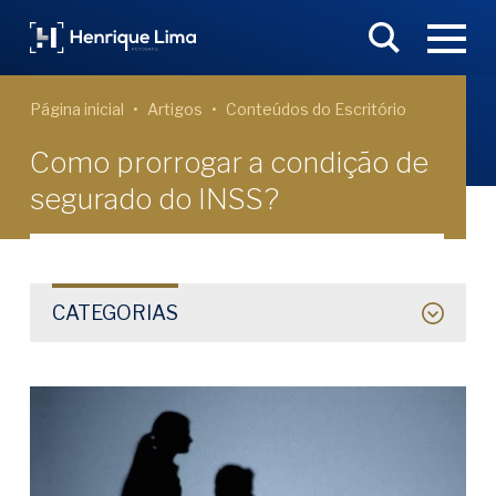
Página inicial
Artigos
Conteúdos do Escritório
Como prorrogar a condição de
segurado do INSS?
CATEGORIAS