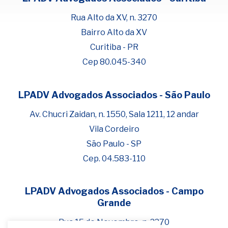
Rua Alto da XV, n. 3270
Bairro Alto da XV
Curitiba - PR
Cep 80.045-340
LPADV Advogados Associados - São Paulo
Fale com Henrique Lima
Cadastre-se para começar uma
Av. Chucri Zaidan, n. 1550, Sala 1211, 12 andar
conversa no WhatsApp
Vila Cordeiro
São Paulo - SP
Cep. 04.583-110
LPADV Advogados Associados - Campo
Grande
Rua 15 de Novembro, n. 2270