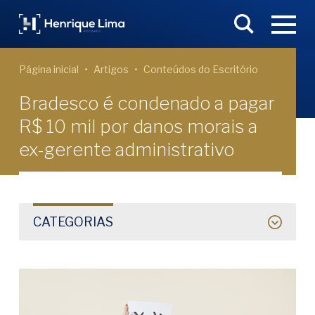
Página inicial
Artigos
Conteúdos do Escritório
Bradesco é condenado a pagar
R$ 10 mil por danos morais a
ex-gerente administrativo
CATEGORIAS