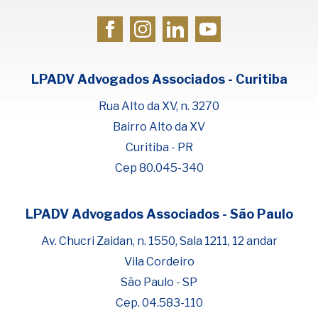
LPADV Advogados Associados - Curitiba
Rua Alto da XV, n. 3270
Bairro Alto da XV
Curitiba - PR
Cep 80.045-340
LPADV Advogados Associados - São Paulo
Fale com Henrique Lima
Cadastre-se para começar uma
Av. Chucri Zaidan, n. 1550, Sala 1211, 12 andar
conversa no WhatsApp
Vila Cordeiro
São Paulo - SP
Cep. 04.583-110