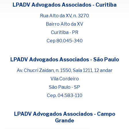
LPADV Advogados Associados - Curitiba
Rua Alto da XV, n. 3270
Bairro Alto da XV
Curitiba - PR
Cep 80.045-340
LPADV Advogados Associados - São Paulo
Fale com Henrique Lima
Cadastre-se para começar uma
Av. Chucri Zaidan, n. 1550, Sala 1211, 12 andar
conversa no WhatsApp
Vila Cordeiro
São Paulo - SP
Cep. 04.583-110
LPADV Advogados Associados - Campo
Grande