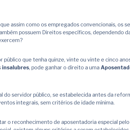
 que assim como os empregados convencionais, os se
também possuem Direitos específicos, dependendo da
 exercem?
 público que tenha quinze, vinte ou vinte e cinco ano
s
insalubres
, pode ganhar o direito a uma
Aposentad
l do servidor público, se estabelecida antes da refor
ventos integrais, sem critérios de idade mínima.
itar o reconhecimento de aposentadoria especial pel
ocial, existem alguns critérios a serem estabelecidos