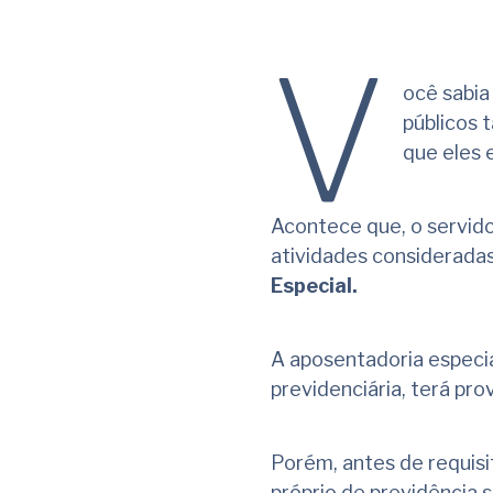
V
ocê sabia
públicos 
que eles
Acontece que, o servidor
atividades considerada
Especial.
A aposentadoria especia
previdenciária, terá pro
Porém, antes de requis
próprio de previdência s