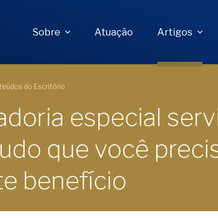
Sobre
Atuação
Artigos
eúdos do Escritório
doria especial serv
 tudo que você preci
te benefício