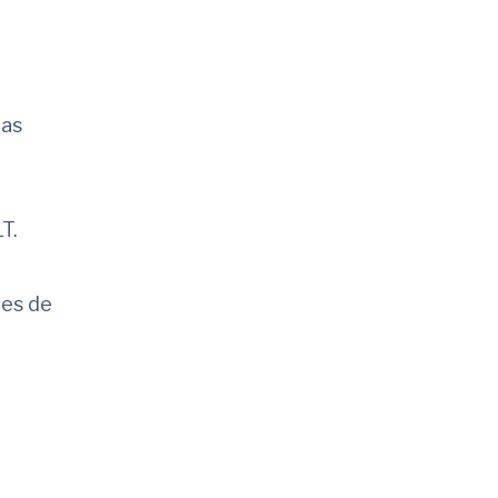
ras
T.
ões de