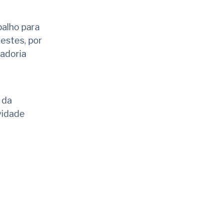
alho para
estes, por
tadoria
 da
vidade