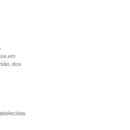
a
ados em
nião, dos
tabelecidas