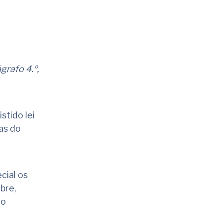
grafo 4.º,
stido lei
as do
cial
os
bre,
ão