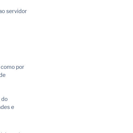
ao servidor
, como por
 de
 do
ades e