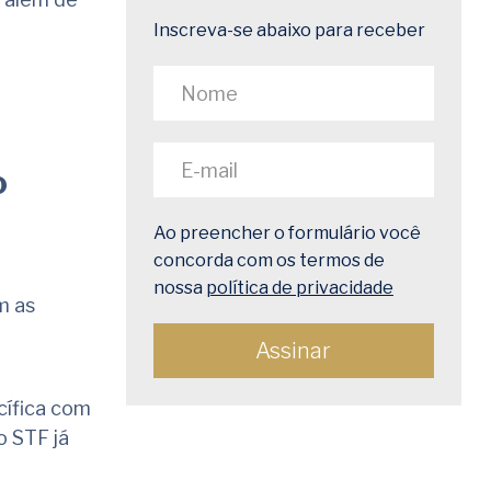
.
Inscreva-se abaixo para receber
o
Ao preencher o formulário você
concorda com os termos de
nossa
política de privacidade
m as
cífica com
o STF já