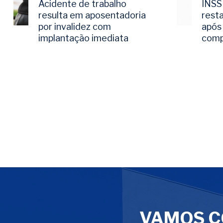
Acidente de trabalho
INSS
resulta em aposentadoria
rest
por invalidez com
após 
implantação imediata
comp
VAMOS C