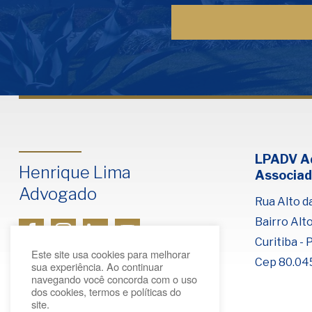
LPADV A
Henrique Lima
Associad
Advogado
Rua Alto da
Bairro Alt
Curitiba - 
Este site usa cookies para melhorar
Cep 80.04
sua experiência. Ao continuar
navegando você concorda com o uso
dos cookies, termos e políticas do
site.