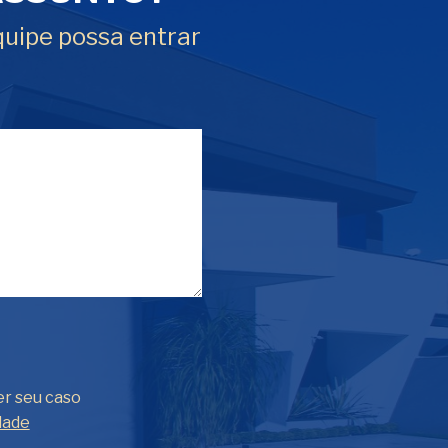
quipe possa entrar
er seu caso
dade