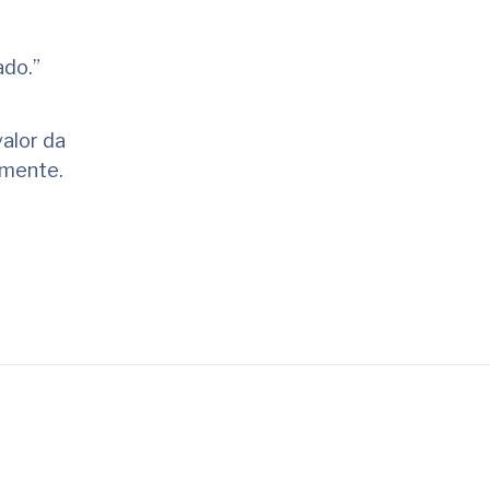
ado.”
alor da
amente.
rtilhar