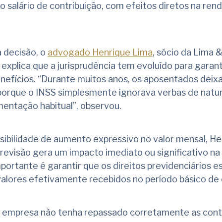
o salário de contribuição, com efeitos diretos na ren
 decisão, o
advogado Henrique Lima
, sócio da Lima 
xplica que a jurisprudência tem evoluído para garant
benefícios. “Durante muitos anos, os aposentados dei
orque o INSS simplesmente ignorava verbas de natu
imentação habitual”, observou.
ibilidade de aumento expressivo no valor mensal, He
evisão gera um impacto imediato ou significativo na
portante é garantir que os direitos previdenciários e
lores efetivamente recebidos no período básico de c
a empresa não tenha repassado corretamente as cont