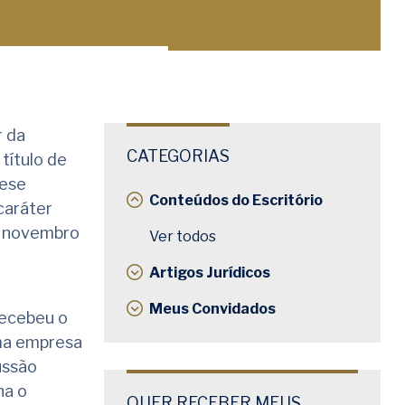
r da
CATEGORIAS
 título de
tese
Conteúdos do Escritório
caráter
e novembro
Ver todos
Artigos Jurídicos
Meus Convidados
recebeu o
uma empresa
ussão
na o
QUER RECEBER MEUS