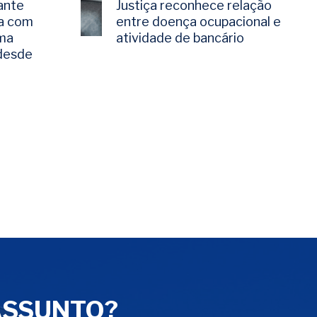
ante
Justiça reconhece relação
a com
entre doença ocupacional e
rma
atividade de bancário
 desde
ASSUNTO?