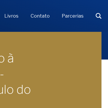
Livros
Contato
Parcerias
o à
-
ulo do