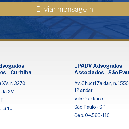
dvogados
LPADV Advogados
os - Curitiba
Associados - São Pau
 XV, n. 3270
Av. Chucri Zaidan, n. 1550,
12 andar
o da XV
Vila Cordeiro
PR
São Paulo - SP
5-340
Cep. 04.583-110