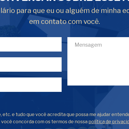
ário para que eu ou alguém de minha e
em contato com você.
, etc. e tudo que você acredita que possa me ajudar entend
o você concorda com os termos de nossa
política de privaci