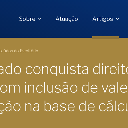
Sobre
Atuação
Artigos
eúdos do Escritório
do conquista direit
com inclusão de vale
ção na base de cálc