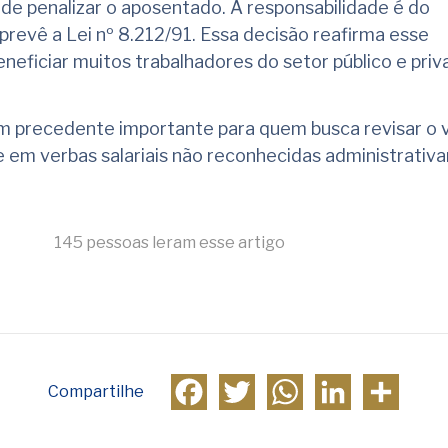
ode penalizar o aposentado. A responsabilidade é do
evê a Lei nº 8.212/91. Essa decisão reafirma esse
eficiar muitos trabalhadores do setor público e priv
m precedente importante para quem busca revisar o v
 em verbas salariais não reconhecidas administrativ
145 pessoas leram esse artigo
Facebook
Twitter
WhatsApp
LinkedIn
Compa
Compartilhe