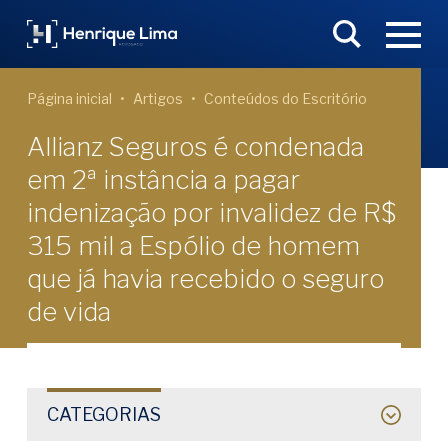
Página inicial
Artigos
Conteúdos do Escritório
Allianz Seguros é condenada
em 2ª instância a pagar
indenização por invalidez de R$
315 mil a Espólio de homem
que já havia recebido o seguro
de vida
CATEGORIAS