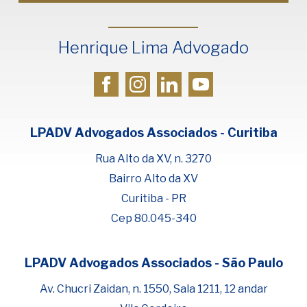
Henrique Lima Advogado
LPADV Advogados Associados - Curitiba
Rua Alto da XV, n. 3270
Bairro Alto da XV
Curitiba - PR
Cep 80.045-340
LPADV Advogados Associados - São Paulo
Fale com Henrique Lima
Cadastre-se para começar uma
Av. Chucri Zaidan, n. 1550, Sala 1211, 12 andar
conversa no WhatsApp