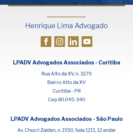
Henrique Lima Advogado
LPADV Advogados Associados - Curitiba
Rua Alto da XV, n. 3270
Bairro Alto da XV
Curitiba - PR
Cep 80.045-340
LPADV Advogados Associados - São Paulo
Fale com Henrique Lima
Cadastre-se para começar uma
Av. Chucri Zaidan, n. 1550, Sala 1211, 12 andar
conversa no WhatsApp